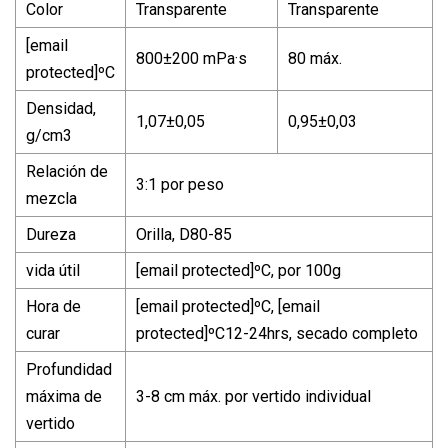
Color
Transparente
Transparente
[email
800±200 mPa·s
80 máx.
protected]ºC
Densidad,
1,07±0,05
0,95±0,03
g/cm3
Relación de
3:1 por peso
mezcla
Dureza
Orilla, D80-85
vida útil
[email protected]ºC, por 100g
Hora de
[email protected]ºC, [email
curar
protected]ºC12-24hrs, secado completo
Profundidad
máxima de
3-8 cm máx. por vertido individual
vertido