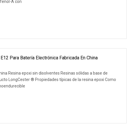
sfenol-A con
E12 Para Batería Electrónica Fabricada En China
ina Resina epoxi sin disolventes Resinas sólidas a base de
ucto LongCester ® Propiedades típicas de la resina epoxi Como
moendurecible