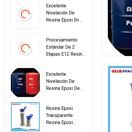
Excelente
Natural
Nivelación De
Resina Epoxi En
Aerosol Para
Electrónica
Procesamiento
Estándar De 2
Etapas E12 Resina
Epoxi Sólida Para
Revestimiento
Excelente
Electrónico
Nivelación De
Resina Epoxi De
Materia Prima Para
Electrónica
Resina Epoxi
Transparente
Resina Epoxi
Líquida Ab Glue