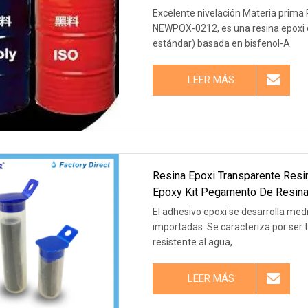
Excelente nivelación Materia prima R
NEWPOX-0212, es una resina epoxi 
estándar) basada en bisfenol-A
LEER MÁS
Resina Epoxi Transparente Resi
Epoxy Kit Pegamento De Resina
Table
El adhesivo epoxi se desarrolla me
importadas. Se caracteriza por ser transparente, de fuerte unión, no tóxico y de bajo olor. Es
resistente al agua,
LEER MÁS