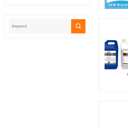
Super Epoxy
Endurecedor Super
Epoxy Kit
Pegamento De
Resina Epoxi
Pegamento
Adhesivo Kit De
Resina Epoxi River
Table